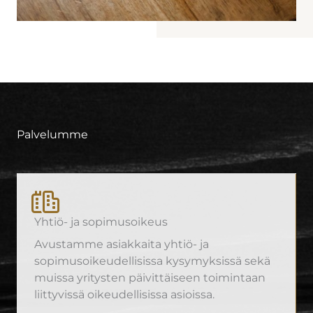
Palvelumme
Yhtiö- ja sopimusoikeus
Avustamme asiakkaita yhtiö- ja
sopimusoikeudellisissa kysymyksissä sekä
muissa yritysten päivittäiseen toimintaan
liittyvissä oikeudellisissa asioissa.