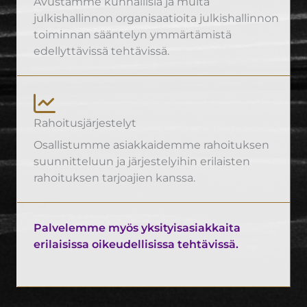
Avustamme kunnallisia ja muita
julkishallinnon organisaatioita julkishallinnon
toiminnan sääntelyn ymmärtämistä
edellyttävissä tehtävissä.
Rahoitusjärjestelyt
Osallistumme asiakkaidemme rahoituksen
suunnitteluun ja järjestelyihin erilaisten
rahoituksen tarjoajien kanssa.
Palvelemme myös yksityisasiakkaita
erilaisissa oikeudellisissa tehtävissä.