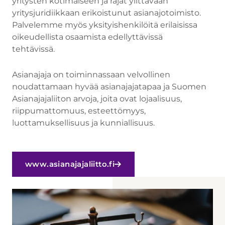
yritysten kotimaiseen ja rajat ylittävään
yritysjuridiikkaan erikoistunut asianajotoimisto.
Palvelemme myös yksityishenkilöitä erilaisissa
oikeudellista osaamista edellyttävissä
tehtävissä.
Asianajaja on toiminnassaan velvollinen
noudattamaan hyvää asianajajatapaa ja Suomen
Asianajajaliiton arvoja, joita ovat lojaalisuus,
riippumattomuus, esteettömyys,
luottamuksellisuus ja kunniallisuus.
www.asianajajaliitto.fi