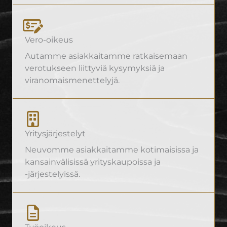
Vero-oikeus
Autamme asiakkaitamme ratkaisemaan
verotukseen liittyviä kysymyksiä ja
viranomaismenettelyjä.
Yritysjärjestelyt
Neuvomme asiakkaitamme kotimaisissa ja
kansainvälisissä yrityskaupoissa ja
-järjestelyissä.
Työoikeus