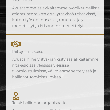
Avustamme asiakkaitamme työoikeudellista
asiantuntemusta edellyttävissä tehtävissä,
kuten työsopimusasiat, muutos- ja yt-
menettelyt ja irtisanomismenettelyt.
Riitojen ratkaisu
Avustamme yritys- ja yksityisasiakkaitamme
riita-asioissa yleisissä yleisissä
tuomioistuimissa, välimiesmenettelyissä ja
hallintotuomioistuimissa.
Julkishallinnon organisaatiot