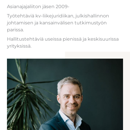
Asianajajaliiton jäsen 2009-
Työtehtäviä kv-liikejuridiikan, julkishallinnon
johtamisen ja kansainvälisen tutkimustyön
parissa.
Hallitustehtäviä useissa pienissä ja keskisuurissa
yrityksissä.